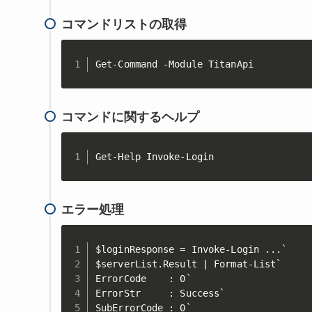
コマンドリストの取得
Get-Command -Module TitanApi
コマンドに関するヘルプ
Get-Help Invoke-Login
エラー処理
$loginResponse = Invoke-Login ...`

$serverList.Result | Format-List`

ErrorCode    : 0`

ErrorStr     : Success`

SubErrorCode : 0`
