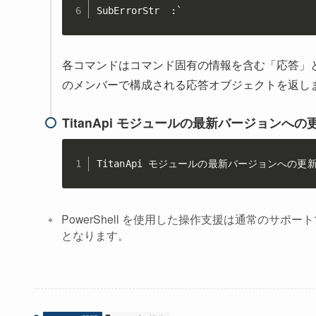
SubErrorStr  :`
各コマンドはコマンド固有の情報を含む「応答」と、
のメンバーで構成される応答オブジェクトを返し
TitanApi モジュールの最新バージョンへの
TitanApi モジュールの最新バージョンへの更
PowerShell を使用した操作支援は通常のサポ
となります。