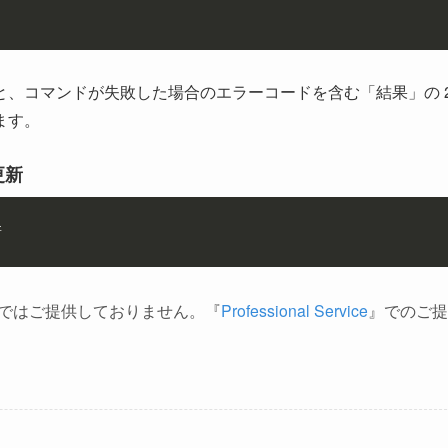
コマンドが失敗した場合のエラーコードを含む「結果」​​の 2
ます。
更新
新
ートではご提供しておりません。『
Professional Service
』でのご